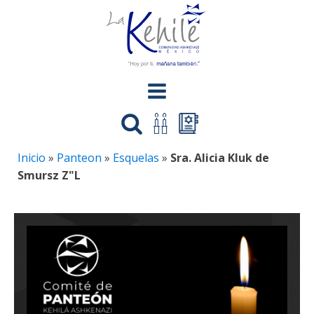
Inicio
»
Panteon
»
Esquelas
»
Sra. Alicia Kluk de
Smursz Z"L