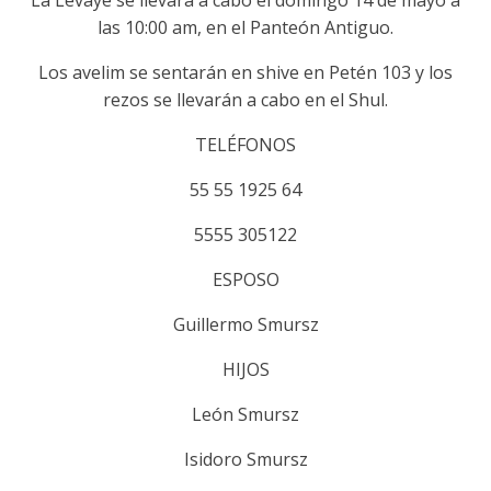
La Levaye se llevará a cabo el domingo 14 de mayo a
las 10:00 am, en el Panteón Antiguo.
Los avelim se sentarán en shive en Petén 103 y los
rezos se llevarán a cabo en el Shul.
TELÉFONOS
55 55 1925 64
5555 305122
ESPOSO
Guillermo Smursz
HIJOS
León Smursz
Isidoro Smursz