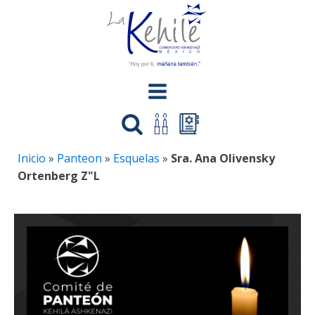
Inicio
»
Panteon
»
Esquelas
»
Sra. Ana Olivensky
Ortenberg Z"L