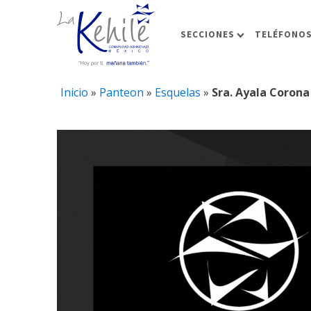
SECCIONES
TELÉFONOS
Inicio
»
Panteon
»
Esquelas
»
Sra. Ayala Corona