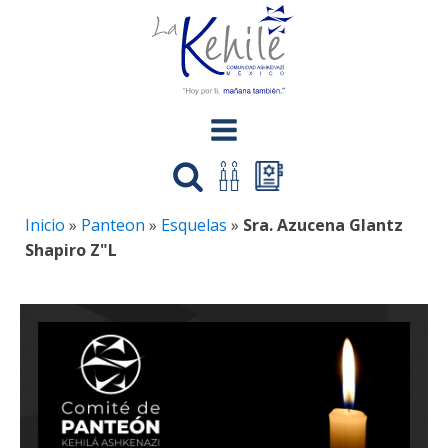
Inicio
»
Panteon
»
Esquelas
»
Sra. Azucena Glantz
Shapiro Z"L