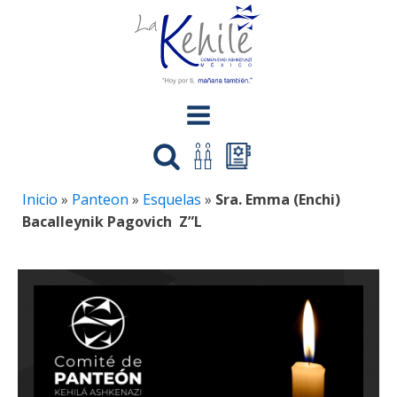
Inicio
»
Panteon
»
Esquelas
»
Sra. Emma (Enchi)
Bacalleynik Pagovich Z”L