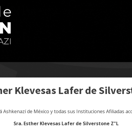
her Klevesas Lafer de Silver
lá Ashkenazí de México y todas sus Instituciones Afiliadas a
Sra. Esther Klevesas Lafer de Silverstone Z"L