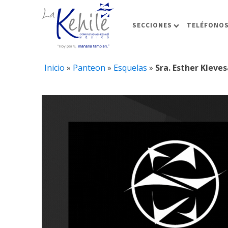
SECCIONES
TELÉFONOS
Inicio
»
Panteon
»
Esquelas
»
Sra. Esther Kleves