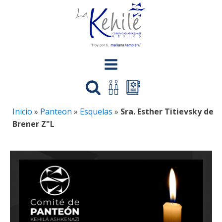
Inicio
»
Panteon
»
Esquelas
»
Sra. Esther Titievsky de
Brener Z"L