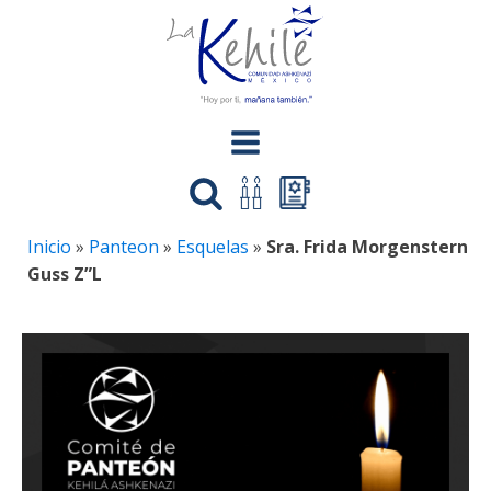
Inicio
»
Panteon
»
Esquelas
»
Sra. Frida Morgenstern
Guss Z”L