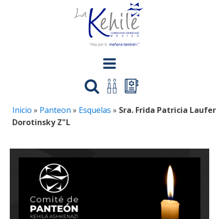
Inicio
»
Panteon
»
Esquelas
»
Sra. Frida Patricia Laufer
Dorotinsky Z"L