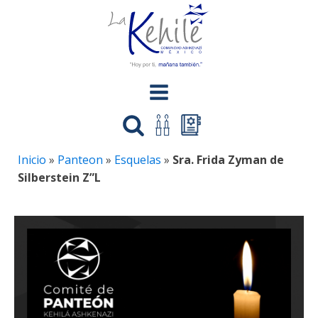
Inicio
»
Panteon
»
Esquelas
»
Sra. Frida Zyman de
Silberstein Z”L