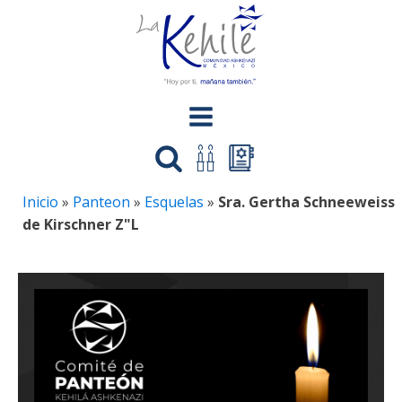
Inicio
»
Panteon
»
Esquelas
»
Sra. Gertha Schneeweiss
de Kirschner Z"L