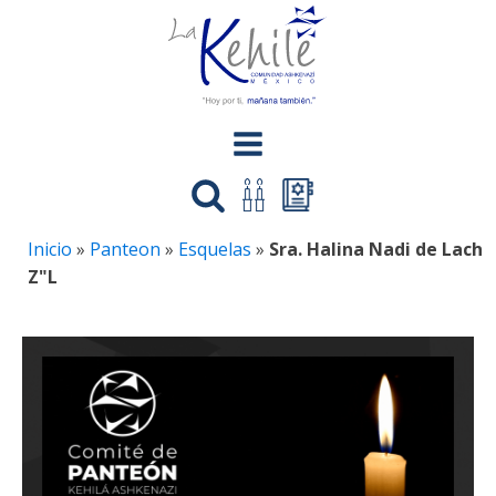
Inicio
»
Panteon
»
Esquelas
»
Sra. Halina Nadi de Lach
Z"L