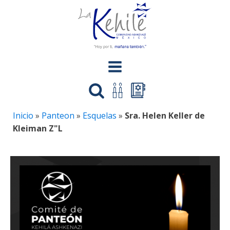
Inicio
»
Panteon
»
Esquelas
»
Sra. Helen Keller de
Kleiman Z"L