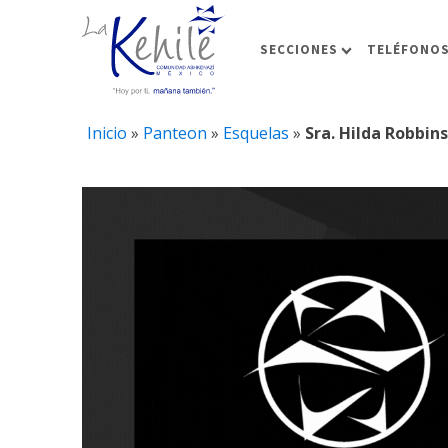
SECCIONES
TELÉFONOS
Inicio
»
Panteon
»
Esquelas
»
Sra. Hilda Robbin