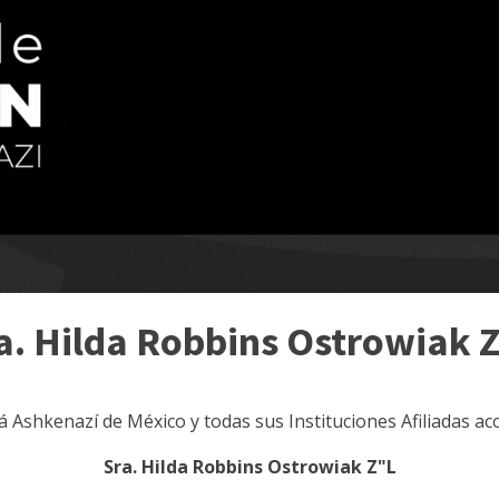
a. Hilda Robbins Ostrowiak 
lá Ashkenazí de México y todas sus Instituciones Afiliadas a
Sra. Hilda Robbins Ostrowiak Z"L