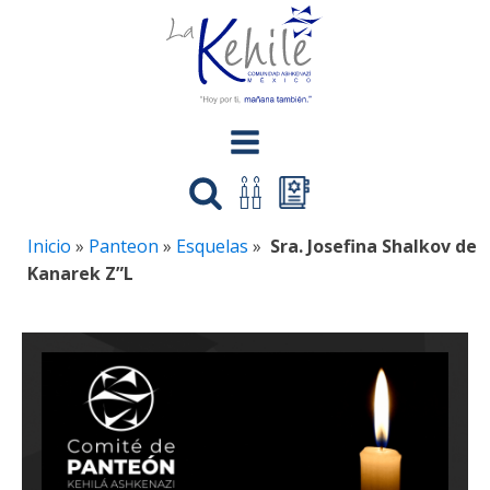
Inicio
»
Panteon
»
Esquelas
»
Sra. Josefina Shalkov de
Kanarek Z”L