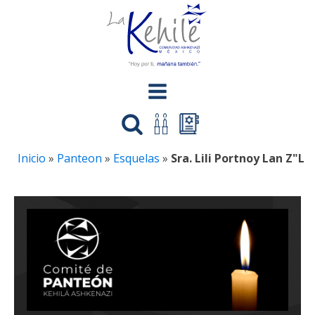
Inicio
»
Panteon
»
Esquelas
»
Sra. Lili Portnoy Lan Z"L