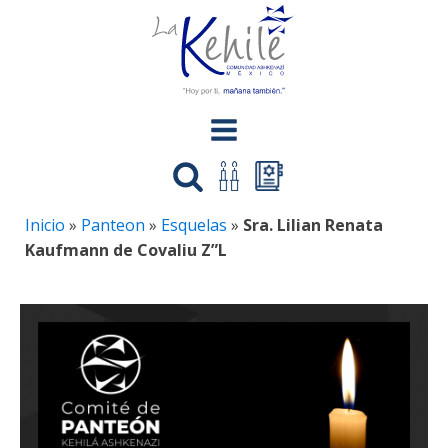
Inicio
»
Panteon
»
Esquelas
»
Sra. Lilian Renata
Kaufmann de Covaliu Z”L