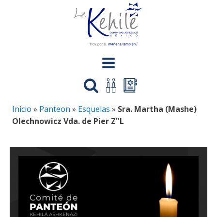
Inicio
»
Panteon
»
Esquelas
»
Sra. Martha (Mashe)
Olechnowicz Vda. de Pier Z"L