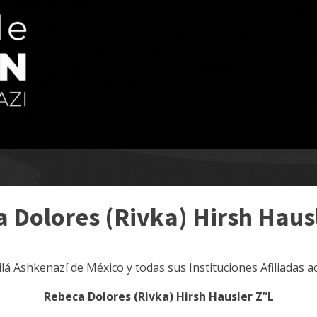
 Dolores (Rivka) Hirsh Haus
ilá Ashkenazí de México y todas sus Instituciones Afiliadas
Rebeca Dolores (Rivka) Hirsh Hausler Z”L