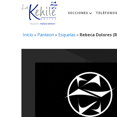
SECCIONES
TELÉFONOS
Inicio
»
Panteon
»
Esquelas
»
Rebeca Dolores (R