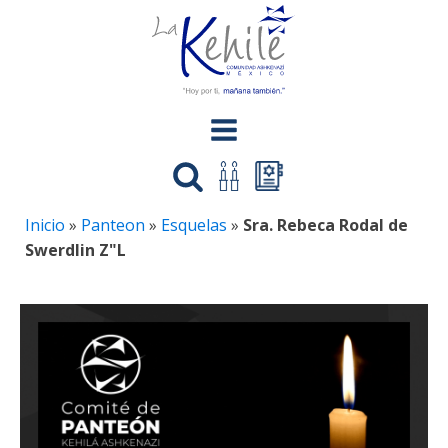
Inicio
»
Panteon
»
Esquelas
»
Sra. Rebeca Rodal de
Swerdlin Z"L