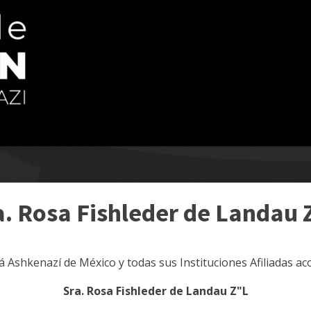
a. Rosa Fishleder de Landau 
lá Ashkenazí de México y todas sus Instituciones Afiliadas a
Sra. Rosa Fishleder de Landau Z"L