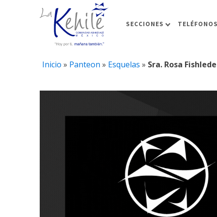
SECCIONES
TELÉFONOS
Inicio
»
Panteon
»
Esquelas
»
Sra. Rosa Fishled