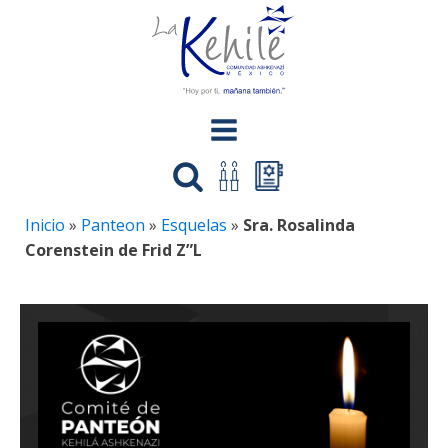
Inicio
»
Panteon
»
Esquelas
»
Sra. Rosalinda
Corenstein de Frid Z”L