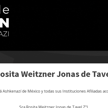
osita Weitzner Jonas de Tav
lá Ashkenazí de México y todas sus Instituciones Afiliadas a
Sra.Rosita Weitzner Jonas de Tavel Z"L