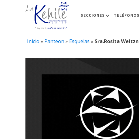
SECCIONES
TELÉFONOS
Inicio
»
Panteon
»
Esquelas
»
Sra.Rosita Weitzn