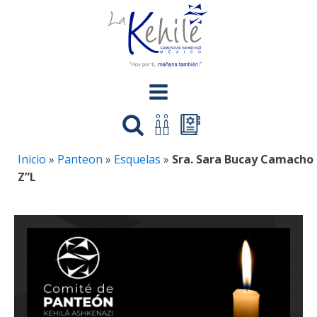
Inicio
»
Panteon
»
Esquelas
»
Sra. Sara Bucay Camacho
Z”L