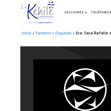
SECCIONES
TELÉFONOS
Inicio
»
Panteon
»
Esquelas
»
Sra. Sara Rafalin 