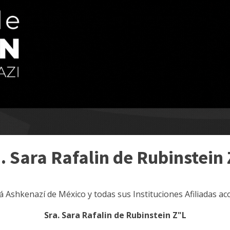
. Sara Rafalin de Rubinstein
ilá Ashkenazí de México y todas sus Instituciones Afiliadas
Sra. Sara Rafalin de Rubinstein Z"L