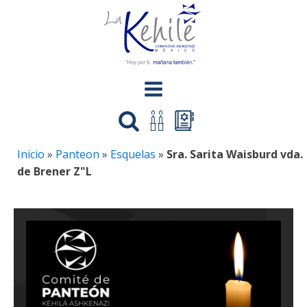
Inicio
»
Panteon
»
Esquelas
»
Sra. Sarita Waisburd vda.
de Brener Z"L