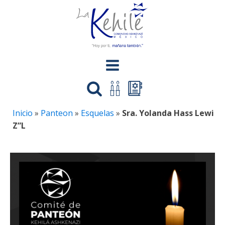
Inicio
»
Panteon
»
Esquelas
»
Sra. Yolanda Hass Lewi
Z”L