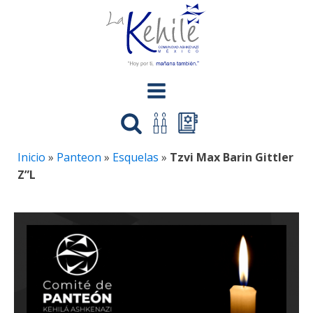
Inicio
»
Panteon
»
Esquelas
»
Tzvi Max Barin Gittler
Z”L