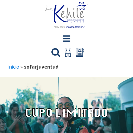
Inicio
»
sofarjuventud