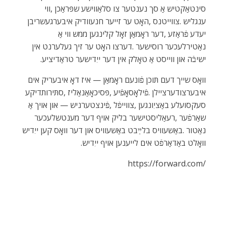
‬ישיבֿה‭ ‬און‭ ‬ווייסט‭ ‬אַ‭ ‬טאָלק‭ ‬אין‭ ‬דער‭ ‬ייִדישער‭ ‬טראַדיציע‭.‬
‬וואָלט‭ ‬באַדאַרפֿט‭ ‬אים‭ ‬לייענען‭ ‬אויף‭ ‬ייִדיש‭.‬
https‭://‬forward.com‭/‬