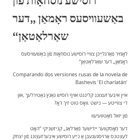
‬ראָמאַן‭ ‬
‮„‬
דער‭ ‬שאַרלאַטאַן‮“‬
Comparando dos versiones rusas de la novela de
Bashevis‭ '‬El charlatán‭'‬
‬די‭ ‬צווייטע‭ ‬‮—‬‭ ‬נישט‭. ‬וואָס‭ ‬טוט‭ ‬זיך‭ ‬דאָ‭?‬
פֿון‭ ‬יואל‭ ‬מאַטוועיעוו