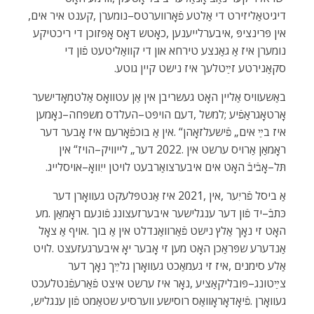
‬דיגיטאַליזירט‭ ‬די‭ ‬אַלטע‭ ‬פֿאָרווערטס–נומערן‭, ‬קענט‭ ‬איר‭ ‬אים‭,
‬סקאַנירטע‭ ‬זײַטלעך‭ ‬איז‭ ‬נישט‭ ‬קיין‭ ‬גוטע‭.‬
‬תּל–אָבֿיבֿ‭ ‬האָט‭ ‬אים‭ ‬איבערצואַרבעט‭ ‬לויטן‭ ‬ייִוואָ–אויסלייג‭.‬
‬געוואָרן‭. ‬פֿיאָדאָראָוואַס‭ ‬רוסישע‭ ‬ווערסיע‭ ‬שטאַמט‭ ‬פֿון‭ ‬ענגליש‭,