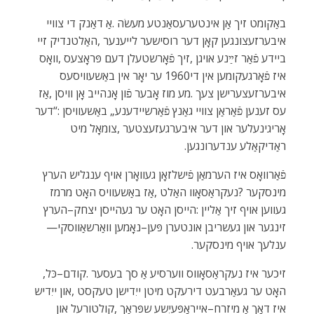
‬ראַדיקאַלע‭ ‬ענדערונגען‭.‬
‬זינגער‭ ‬און‭ ‬געשריבן‭ ‬אונטערן‭ ‬פּען–נאָמען‭ ‬וואַרשאַווסקי‭ ‬‮—‬‭
‬ענלעך‭ ‬אויף‭ ‬מינסקער‭.‬
זיכער‭ ‬איז‭ ‬נעקראַסאָווס‭ ‬ווערסיע‭ ‬אַ‭ ‬סך‭ ‬בעסער‭. ‬קודם–כּל‭,