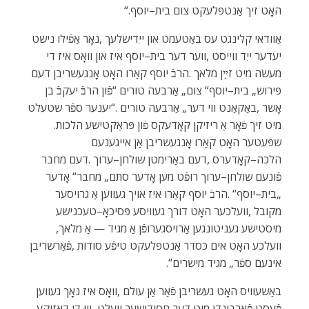
‬האָט‭ ‬זיך‭ ‬אַנטפּלעקט‭ ‬צום‭ ‬בית–יוסף‭.‬“
‬מיט‭ ‬זיך‭ ‬פֿאָר‭ ‬אַ‭ ‬ריזיקן‭ ‬קאָדעקס‭ ‬פֿון‭ ‬פּראַקטישע‭ ‬הלכות‭.
‬מיסטישע‭ ‬געניטונגען‭ ‬אַרויסגערופֿן‭ ‬אַ‭ ‬מגיד‭ ‬‮—‬‭ ‬אַ‭ ‬מלאך‭,
‬אינעם‭ ‬ספֿר‭ ‬‮„‬מגיד‭ ‬מישרים“‭.‬