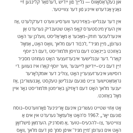
‬גאַנץ‭ ‬אַנדערש‭ ‬איינע‭ ‬פֿון‭ ‬דער‭ ‬צווייטער‭.‬
‬מאָל‭ ‬באַזוכט‭.‬