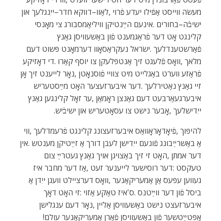
‬ייִדישלעך‭, ‬אָבער‭ ‬נישט‭ ‬צו‭ ‬עסאָטעריש‭ ‬און‭ ‬ישיבֿיש‭.‬
‬אָפּטײַטשער‭ ‬פֿון‭ ‬באַשעוויסן‭ ‬פֿאַרן‭ ‬אַמעריקאַנער‭ ‬עולם‭!‬