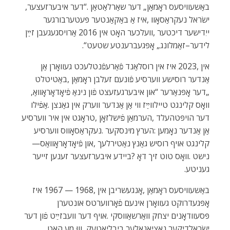
‬באַשעוויסעס‭ ‬ראָמאַן‭ ‬‮„‬דער‭ ‬שאַרלאַטאַן‮“‬‭. ‬דער‭ ‬איבערזעצער‭,
‬לידער–זאַמלונג‭ ‬‮„‬אָפּגעברענטע‭ ‬שטעט“‭.‬
‬‮„‬דער‭ ‬אָפּנאַרער‮“‬‭ ‬און‭ ‬איבערגעזעצט‭ ‬פֿון‭ ‬נינאַ‭ ‬פֿיאָדאָראָוואַ‭,
‬קלינגט‭ ‬אויף‭ ‬רוסיש‭ ‬גאַנץ‭ ‬נאַטירלעך‭, ‬און‭ ‬פֿיאָדאָראָוואַס‭ ‬‮—‬‭
‬געניטע‭.‬