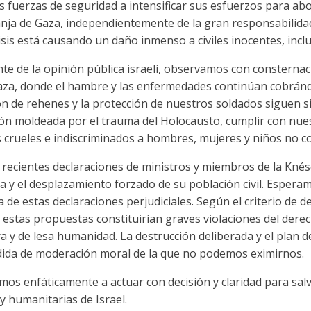
s fuerzas de seguridad a intensificar sus esfuerzos para abo
anja de Gaza, independientemente de la gran responsabilid
risis está causando un daño inmenso a civiles inocentes, incl
te de la opinión pública israelí, observamos con consterna
za, donde el hambre y las enfermedades continúan cobrándo
ción de rehenes y la protección de nuestros soldados siguen 
ón moldeada por el trauma del Holocausto, cumplir con nue
s crueles e indiscriminados a hombres, mujeres y niños no c
recientes declaraciones de ministros y miembros de la Kné
a y el desplazamiento forzado de su población civil. Espera
de estas declaraciones perjudiciales. Según el criterio de de
 estas propuestas constituirían graves violaciones del dere
 y de lesa humanidad. La destrucción deliberada y el plan d
dida de moderación moral de la que no podemos eximirnos.
stamos enfáticamente a actuar con decisión y claridad para sa
y humanitarias de Israel.