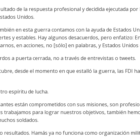
ltado de la respuesta profesional y decidida ejecutada por la
Estados Unidos.
mbién en esta guerra contamos con la ayuda de Estados Uni
uertes y estables. Hay algunos desacuerdos, pero enfatizo: 
arnos, en acciones, no [sólo] en palabras, y Estados Unido
os a puerta cerrada, no a través de entrevistas o tweets.
ctubre, desde el momento en que estalló la guerra, las FDI h
tro espíritu de lucha.
antes están comprometidos con sus misiones, son profesion
 trabajamos para lograr nuestros objetivos, también hemos
muchos soldados.
do resultados. Hamás ya no funciona como organización milit