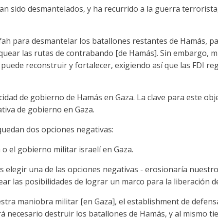
an sido desmantelados, y ha recurrido a la guerra terrorista
ah para desmantelar los batallones restantes de Hamás, para
bloquear las rutas de contrabando [de Hamás]. Sin embargo,
a, puede reconstruir y fortalecer, exigiendo así que las FDI 
ad de gobierno de Hamás en Gaza. La clave para este objetiv
ativa de gobierno en Gaza.
o quedan dos opciones negativas:
 el gobierno militar israelí en Gaza.
 es elegir una de las opciones negativas - erosionaría nuestro
r las posibilidades de lograr un marco para la liberación d
estra maniobra militar [en Gaza], el establishment de defen
rá necesario destruir los batallones de Hamás, y al mismo t