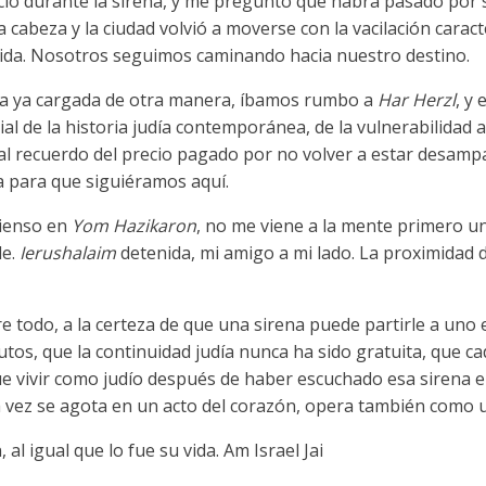
cio durante la sirena, y me pregunto qué habrá pasado po
cabeza y la ciudad volvió a moverse con la vacilación caracte
ida. Nosotros seguimos caminando hacia nuestro destino.
ía ya cargada de otra manera, íbamos rumbo a
Har Herzl
, y
l de la historia judía contemporánea, de la vulnerabilidad 
l recuerdo del precio pagado por no volver a estar desampa
a para que siguiéramos aquí.
pienso en
Yom Hazikaron
, no me viene a la mente primero u
de.
Ierushalaim
detenida, mi amigo a mi lado. La proximidad
e todo, a la certeza de que una sirena puede partirle a uno el
os, que la continuidad judía nunca ha sido gratuita, que ca
ue vivir como judío después de haber escuchado esa sirena en
 vez se agota en un acto del corazón, opera también como u
l igual que lo fue su vida. Am Israel Jai