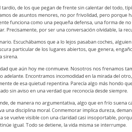
tardío, de los que pegan de frente sin calentar del todo, típi
mos de asuntos menores, no por frivolidad, pero porque 
dente funciona como una pequeña defensa, una forma de no 
ar. Precisamente, por ser una conversación olvidable, la rec
inario. Escuchábamos que a lo lejos pasaban coches, alguien
frescura particular de los lugares abiertos, que genera, eng
a sirena.
dad que aún hoy me conmueve. Nosotros nos frenamos tambié
o adelante. Encontramos incomodidad en la mirada del otro, 
mente de esa quietud repentina. Parecía algo más hondo que
rado sin aviso en una verdad que reconocía desde siempre.
de, de manera no argumentativa, algo que en frío suena ca
leva una disciplina moral. Conmemorar implica dureza, deman
ia se vuelve visible con una claridad casi insoportable, porq
tinúe igual. Todo se detiene, la vida misma se interrumpe.