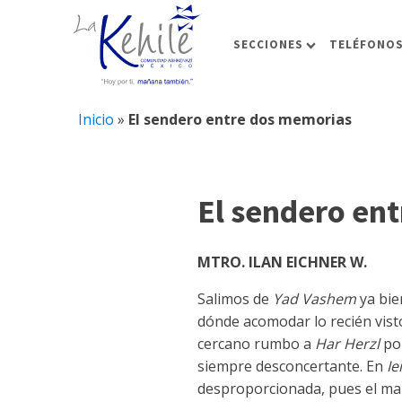
SECCIONES
TELÉFONOS
Inicio
»
El sendero entre dos memorias
El sendero en
MTRO. ILAN EICHNER W.
Salimos de
Yad Vashem
ya bie
dónde acomodar lo recién vist
cercano rumbo a
Har Herzl
por
siempre desconcertante. En
Ie
desproporcionada, pues el map