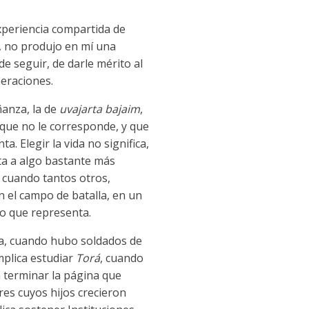
experiencia compartida de
, no produjo en mí una
e seguir, de darle mérito al
neraciones.
ñanza, la de
uvajarta bajaim
,
 que no le corresponde, y que
a. Elegir la vida no significa,
nta a algo bastante más
, cuando tantos otros,
n el campo de batalla, en un
lo que representa.
udía, cuando hubo soldados de
mplica estudiar
Torá
, cuando
a terminar la página que
res cuyos hijos crecieron