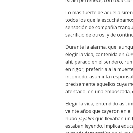
Israel pertenece, con toda cla
Lo más fuerte de aquella sirena
todos los que la escuchábamos
sensación de compañía tranqui
sacrificio de otros, y de conti
Durante la alarma, que, aunqu
elegir la vida, contenida en
De
ahí, parado en el sendero, ru
en rigor, preferirla a la muert
incómodo: asumir la responsabi
precisamente aquellos cuya 
atentado, en una emboscada, d
Elegir la vida, entendido así, 
veinte años que cayeron en el S
hubo
jayalim
que llevaban un 
estaban leyendo. Implica educ