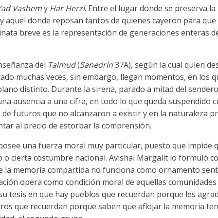
Yad Vashem
y
Har Herzl
. Entre el lugar donde se preserva l
 y aquel donde reposan tantos de quienes cayeron para que
minata breve es la representación de generaciones enteras de
enseñanza del
Talmud
(
Sanedrín
37A), según la cual quien de
itado muchas veces, sin embargo, llegan momentos, en los qu
 plano distinto. Durante la sirena, parado a mitad del sende
 una ausencia a una cifra, en todo lo que queda suspendido 
d de futuros que no alcanzaron a existir y en la naturalez
tar al precio de estorbar la comprensión.
osee una fuerza moral muy particular, puesto que impide qu
co o cierta costumbre nacional. Avishai Margalit lo formuló c
 la memoria compartida no funciona como ornamento sentime
dación opera como condición moral de aquellas comunidades
 su tesis en que hay pueblos que recuerdan porque les agra
otros que recuerdan porque saben que aflojar la memoria te