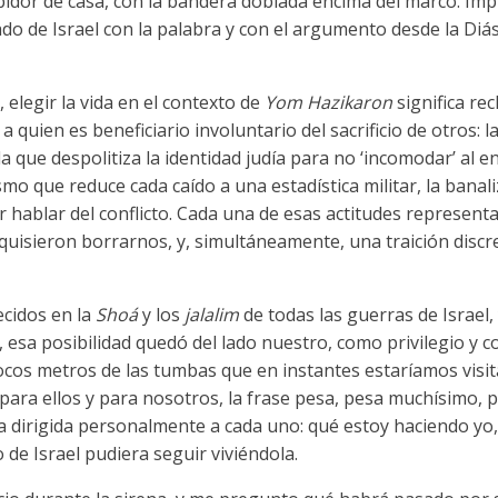
bidor de casa, con la bandera doblada encima del marco. Impl
do de Israel con la palabra y con el argumento desde la Diás
 elegir la vida en el contexto de
Yom Hazikaron
significa re
 quien es beneficiario involuntario del sacrificio de otros: la
a que despolitiza la identidad judía para no ‘incomodar’ al e
mo que reduce cada caído a una estadística militar, la banali
r hablar del conflicto. Cada una de esas actitudes represen
uisieron borrarnos, y, simultáneamente, una traición discr
lecidos en la
Shoá
y los
jalalim
de todas las guerras de Israel,
sa posibilidad quedó del lado nuestro, como privilegio y c
ocos metros de las tumbas que en instantes estaríamos visi
ra ellos y para nosotros, la frase pesa, pesa muchísimo, p
 dirigida personalmente a cada uno: qué estoy haciendo yo, 
de Israel pudiera seguir viviéndola.