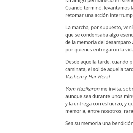
Mi amigo permaneció en silen
Cuando terminó, levantamos la 
retomar una acción interrump
La marcha, por supuesto, ven
que se condensaba algo esencia
de la memoria del desamparo a
por quienes entregaron la vid
Desde aquella tarde, cuando 
caminata, el sol de aquella tar
Vashem
y
Har Herzl
.
Yom Hazikaron
me invita, sobr
aunque sea durante unos minut
y la entrega con esfuerzo, y q
memoria, entre nosotros, rara
Sea su memoria una bendición, a