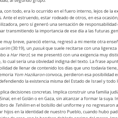
ridad, al segundo grupo.
, con todo, era lo ocurrido en el fuero interno, lejos de la 
. Ante el estruendo, estar rodeado de otros, en esa ocasión
lizadora, pero sí generó una sensación de responsabilidad d
nuar transmitiendo la importancia de ese día a las futuras ge
e muy breve, pareció eterna, regresó a mi mente otra ense
varim
(30:19), un
pasuk
que suele recitarse con una ligereza
mbo a
Har Herzl
, se me presentó con una exigencia muy distint
e, lo cual sería una obviedad indigna del texto. La frase apu
lidad de llenar de contenido los días que uno todavía tiene
memoria
Yom Hazikaron
convoca, perdieron esa posibilidad e
efendiendo la existencia misma del Estado de Israel y todo 
implica decisiones concretas. Implica construir una familia j
inaí, en el Golán o en Gaza, sin alcanzar a formar la suya. I
libro de
Tehilim
en el bolsillo del uniforme y no regresaron 
ar hijos en la identidad de nuestro Pueblo, cuando hubo pad