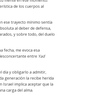
r su mente en ese momento.
rística de los cuerpos al
 en ese trayecto mínimo sentía
absoluta al deber de defensa,
rados, y sobre todo, del duelo
na fecha, me evoca esa
 desconcertante entre
Yad
 día y obligarlo a admitir,
da generación la recibe herida
 Israel implica aceptar que la
na carga del alma.