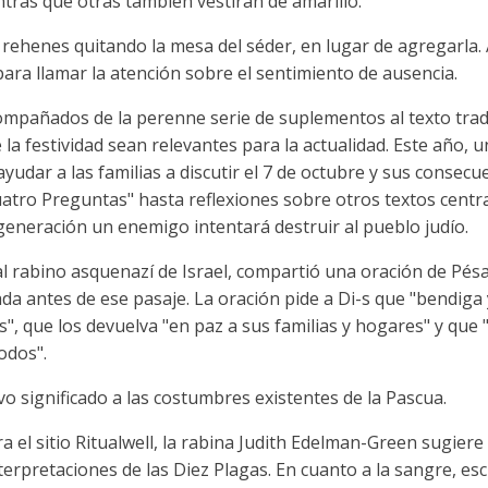
ntras que otras también vestirán de amarillo.
0 rehenes quitando la mesa del séder, en lugar de agregarl
ara llamar la atención sobre el sentimiento de ausencia.
ompañados de la perenne serie de suplementos al texto trad
la festividad sean relevantes para la actualidad. Este año, 
udar a las familias a discutir el 7 de octubre y sus consecu
Cuatro Preguntas" hasta reflexiones sobre otros textos cent
generación un enemigo intentará destruir al pueblo judío.
al rabino asquenazí de Israel, compartió una oración de Pésaj
ada antes de ese pasaje. La oración pide a Di-s que "bendiga
 que los devuelva "en paz a sus familias y hogares" y que "
odos".
 significado a las costumbres existentes de la Pascua.
 el sitio Ritualwell, la rabina Judith Edelman-Green sugiere i
nterpretaciones de las Diez Plagas. En cuanto a la sangre, e