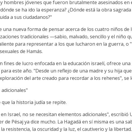
 y hombres jóvenes que fueron brutalmente asesinados en el
¿A dónde se ha ido la esperanza? ¿Dónde está la obra sagrada
uida a sus ciudadanos?"
una nueva forma de pensar acerca de los cuatro niños de l
rizaciones tradicionales —sabio, malvado, sencillo y el niño
liente para representar a los que lucharon en la guerra, o "l
s sexuales de Hamás.
in fines de lucro enfocada en la educación israelí, ofrece u
 para este año. "Desde un reflejo de una madre y su hija qu
xploración del arte creado para recordar a los rehenes", se le
adicionales"
que la historia judía se repite.
l en Israel, no se necesitan elementos adicionales", escribió
er de Pésaj ya dice mucho. La Hagadá en sí misma es una sa
la resistencia, la oscuridad y la luz, el cautiverio y la liberta