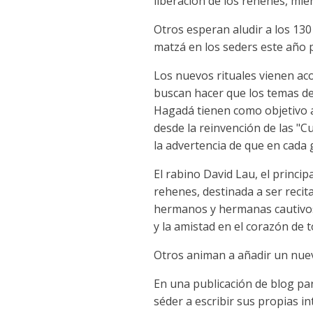
liberación de los rehenes, mie
Otros esperan aludir a los 13
matzá en los seders este año p
Los nuevos rituales vienen ac
buscan hacer que los temas de 
Hagadá tienen como objetivo ay
desde la reinvención de las "
la advertencia de que en cada 
El rabino David Lau, el princip
rehenes, destinada a ser recit
hermanos y hermanas cautivos",
y la amistad en el corazón de t
Otros animan a añadir un nuevo
En una publicación de blog para
séder a escribir sus propias i