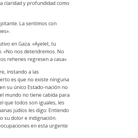
ta claridad y profundidad como
lpitante. La sentimos con
nes».
tivo en Gaza. «Ayelet, tu
rmó. «No nos detendremos. No
os rehenes regresen a casa».
e, instando a las
cierto es que no existe ninguna
d en su único Estado-nación no
e el mundo no tiene cabida para
l que todos son iguales, les
manas judíos les digo: Entiendo
o su dolor e indignación.
reocupaciones en esta urgente