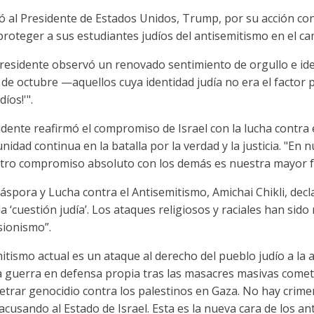
ó al Presidente de Estados Unidos, Trump, por su acción con
roteger a sus estudiantes judíos del antisemitismo en el c
 presidente observó un renovado sentimiento de orgullo e id
8 de octubre —aquellos cuya identidad judía no era el facto
íos!'".
esidente reafirmó el compromiso de Israel con la lucha contra
unidad continua en la batalla por la verdad y la justicia. "En 
uestro compromiso absoluto con los demás es nuestra mayor f
áspora y Lucha contra el Antisemitismo, Amichai Chikli, decla
la ‘cuestión judía’. Los ataques religiosos y raciales han si
 sionismo”.
mitismo actual es un ataque al derecho del pueblo judío a la 
 la guerra en defensa propia tras las masacres masivas come
etrar genocidio contra los palestinos en Gaza. No hay crim
acusando al Estado de Israel. Esta es la nueva cara de los an