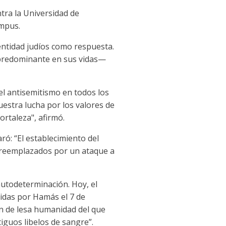
tra la Universidad de
ampus.
entidad judíos como respuesta.
r predominante en sus vidas—
 el antisemitismo en todos los
nuestra lucha por los valores de
ortaleza", afirmó.
ró: “El establecimiento del
do reemplazados por un ataque a
autodeterminación. Hoy, el
tidas por Hamás el 7 de
en de lesa humanidad del que
tiguos libelos de sangre”.