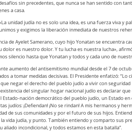
e desafíos sin precedentes, que nunca se han sentido con tan
enes a casa.
«La unidad judía no es solo una idea, es una fuerza viva y pa
nimos y exigimos la liberación inmediata de nuestros rehe
ncia de Ayelet Samerano, cuyo hijo Yonatan se encuentra cau
Tu dolor es nuestro dolor. Y tu lucha es nuestra lucha», afi
s silencio hasta que Yonatan y todos y cada uno de nuestr
ante aumento del antisemitismo mundial desde el 7 de octubr
ados a tomar medidas decisivas. El Presidente enfatizó: “Lo 
a que negar el derecho del pueblo judío a vivir con segurida
a existencia del singular hogar nacional judío es declarar qu
l Estado-nación democrático del pueblo judío, un Estado en e
istas judíos: ¡Defiendan! ¡No se rindan! A mis hermanos y her
ad de sus comunidades y por el futuro de sus hijos. Entiend
la vida judía, y punto. También entiendo y comparto sus p
 su aliado incondicional, y todos estamos en esta batalla”.