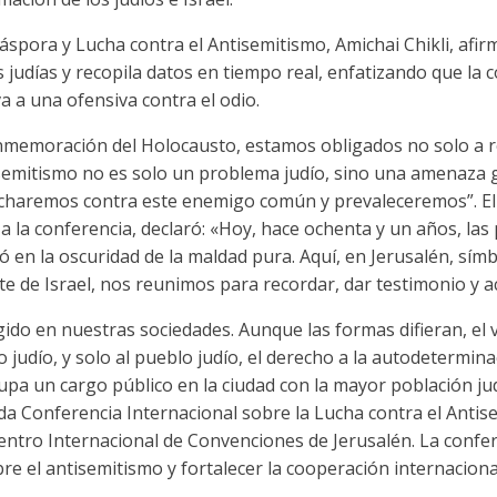
iáspora y Lucha contra el Antisemitismo, Amichai Chikli, afir
 judías y recopila datos en tiempo real, enfatizando que la
 a una ofensiva contra el odio.
onmemoración del Holocausto, estamos obligados no solo a r
ntisemitismo no es solo un problema judío, sino una amenaza 
ucharemos contra este enemigo común y prevaleceremos”. El 
a la conferencia, declaró: «Hoy, hace ochenta y un años, las
 en la oscuridad de la maldad pura. Aquí, en Jerusalén, símb
te de Israel, nos reunimos para recordar, dar testimonio y a
gido en nuestras sociedades. Aunque las formas difieran, el
 judío, y solo al pueblo judío, el derecho a la autodetermina
cupa un cargo público en la ciudad con la mayor población jud
a Conferencia Internacional sobre la Lucha contra el Antise
Centro Internacional de Convenciones de Jerusalén. La confe
bre el antisemitismo y fortalecer la cooperación internaciona