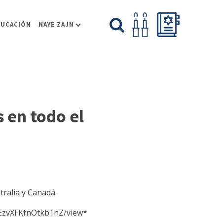
DUCACIÓN
NAYE ZAJN
s en todo el
tralia y Canadá.
YEzvXFKfnOtkb1nZ/view*