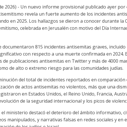
 de 2026) - Un nuevo informe provisional publicado ayer por 
isemitismo revela un fuerte aumento de los incidentes antis
undo en 2025. Los hallazgos se dieron a conocer durante la 
semitismo, celebrada en Jerusalén con motivo del Día Inter
e documentaron 815 incidentes antisemitas graves, incluido e
nificativo con respecto a una muerte confirmada en 2024. E
de publicaciones antisemitas en Twitter y más de 4000 mani
 como de alto o extremo riesgo para las comunidades judías.
sminución del total de incidentes reportados en comparación 
ización de actos antisemitas no violentos, más que una dismin
egistraron en Estados Unidos, el Reino Unido, Francia, Austr
evolución de la seguridad internacional y los picos de violenci
, el ministerio destacó el deterioro del ámbito informativo, c
os manipulados, y narrativas falsas en redes sociales y en e
mación de los judíos e Israel.