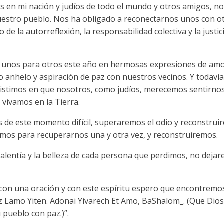
 en mi nación y judíos de todo el mundo y otros amigos, nos
stro pueblo. Nos ha obligado a reconectarnos unos con otr
e la autorreflexión, la responsabilidad colectiva y la justic
 unos para otros este año en hermosas expresiones de amo
nhelo y aspiración de paz con nuestros vecinos. Y todavía
nsistimos en que nosotros, como judíos, merecemos sentirnos
vivamos en la Tierra.
 de este momento difícil, superaremos el odio y reconstruir
emos para recuperarnos una y otra vez, y reconstruiremos.
 valentía y la belleza de cada persona que perdimos, no deja
con una oración y con este espíritu espero que encontremos
Oz Lamo Yiten. Adonai Yivarech Et Amo, BaShalom_. (Que Dio
 pueblo con paz.)”.