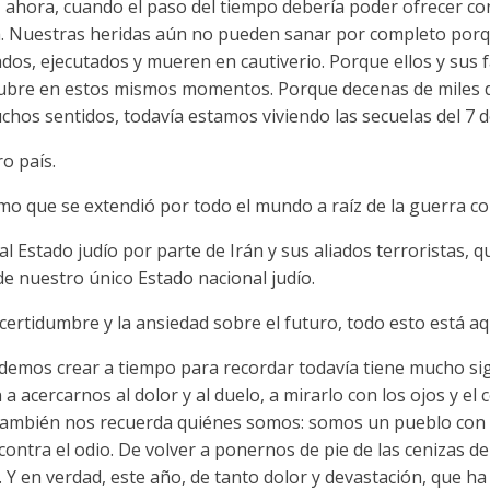
 ahora, cuando el paso del tiempo debería poder ofrecer co
mbla. Nuestras heridas aún no pueden sanar por completo por
os, ejecutados y mueren en cautiverio. Porque ellos y sus fa
octubre en estos mismos momentos. Porque decenas de miles 
hos sentidos, todavía estamos viviendo las secuelas del 7 d
o país.
smo que se extendió por todo el mundo a raíz de la guerra c
l Estado judío por parte de Irán y sus aliados terroristas, q
e nuestro único Estado nacional judío.
incertidumbre y la ansiedad sobre el futuro, todo esto está a
odemos crear a tiempo para recordar todavía tiene mucho si
 a acercarnos al dolor y al duelo, a mirarlo con los ojos y e
 también nos recuerda quiénes somos: somos un pueblo con 
ontra el odio. De volver a ponernos de pie de las cenizas de 
. Y en verdad, este año, de tanto dolor y devastación, que ha