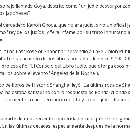
ersonaje llamado Goya, descrito como "un judío desvergonzad
os japoneses".
el verdadero Kanoh Ghoya, que no era judío, sino un oficial
o "rey de los judíos" y "era infame por su trato inhumano a
n.
, "The Last Rose of Shanghai" se vendió a Lake Union Publ
tad de un acuerdo de dos libros por valor de entre $ 100,000 
ibro ese año. (El Consejo del Libro Judío, que otorga esos 
tarios sobre el evento "Ángeles de la Noche").
 de libros de Historic Shanghai leyó "La última rosa de Sha
po no estaba satisfecho con la respuesta de Randel cuando s
ticularmente la caracterización de Ghoya como judío, Randel 
a parte de una creciente conciencia entre el público en gener
 En las últimas décadas, especialmente después de la normal