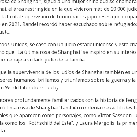
a rosa de Shanghai", sigue a una mujer china que se enamor
ai, el área restringida en la que vivieron más de 20,000 jud
la brutal supervisión de funcionarios japoneses que ocuparo
o en 2021, Randel recordó haber escuchado sobre refugiados 
ueto.
dos Unidos, se casó con un judío estadounidense y está cri
ho que "La última rosa de Shanghai" se inspiró en su interés 
homenaje a su lado judío de la familia.
que la supervivencia de los judíos de Shanghai también es u
seres humanos, brillamos y triunfamos sobre la guerra y la 
on World Literature Today.
tores profundamente familiarizados con la historia de Feng-
 última rosa de Shanghai" también contenía inexactitudes his
eales que aparecen como personajes, como Victor Sassoon, 
a como los "Rothschild del Este", y Laura Margolis, la prim
ta.