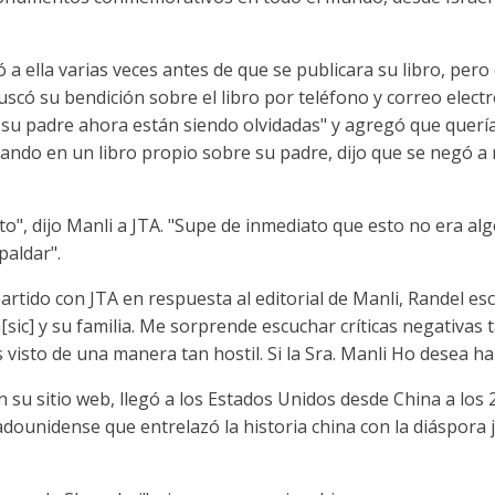
ó a ella varias veces antes de que se publicara su libro, per
scó su bendición sobre el libro por teléfono y correo electró
e su padre ahora están siendo olvidadas" y agregó que quería
ajando en un libro propio sobre su padre, dijo que se negó a
to", dijo Manli a JTA. "Supe de inmediato que esto no era alg
paldar".
rtido con JTA en respuesta al editorial de Manli, Randel esc
sic] y su familia. Me sorprende escuchar críticas negativas t
 visto de una manera tan hostil. Si la Sra. Manli Ho desea ha
 su sitio web, llegó a los Estados Unidos desde China a los 2
adounidense que entrelazó la historia china con la diáspora