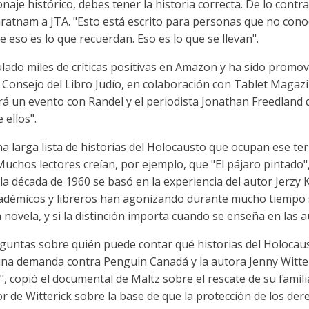
naje histórico, debes tener la historia correcta. De lo cont
garatnam a JTA. "Esto está escrito para personas que no cono
 eso es lo que recuerdan. Eso es lo que se llevan".
ado miles de críticas positivas en Amazon y ha sido promov
 el Consejo del Libro Judío, en colaboración con Tablet Magaz
á un evento con Randel y el periodista Jonathan Freedland q
 ellos".
na larga lista de historias del Holocausto que ocupan ese te
Muchos lectores creían, por ejemplo, que "El pájaro pintado"
 la década de 1960 se basó en la experiencia del autor Jerzy 
cadémicos y libreros han agonizando durante mucho tiempo s
novela, y si la distinción importa cuando se enseña en las 
guntas sobre quién puede contar qué historias del Holocaust
na demanda contra Penguin Canadá y la autora Jenny Witter
", copió el documental de Maltz sobre el rescate de su fami
vor de Witterick sobre la base de que la protección de los der