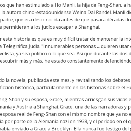
os que han estimulado a Ho Manli, la hija de Feng-Shan, a h
 la autora chino-estadounidense Weina Dai Randel. Manli dic
u padre, que era desconocida antes de que pasara décadas 
e permitieran a los judíos escapar a Shanghai.
esta historia es que es muy difícil tratar de mantener la int
ia Telegráfica Judía. "Innumerables personas ... quieren usa
elista, ya sea político o lo que sea. Así que durante las dos
escubrir más y más, he estado constantemente defendiéndo
 la novela, publicada este mes, y revitalizando los debates 
ficción histórica, particularmente en las historias sobre el 
eng-Shan y su esposa, Grace, mientras arriesgan sus vidas 
mania y Austria a Shanghai. Grace, una de las narradoras y p
a esposa real de Feng-Shan con el mismo nombre que ya no 
a por parte de la Alemania nazi en 1938, y el período en el q
bía enviado a Grace a Brooklyn. Ella nunca fue testigo del 