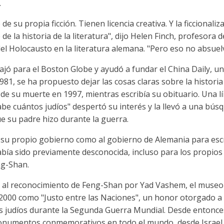
.
e su propia ficción. Tienen licencia creativa. Y la ficcionali
de la historia de la literatura", dijo Helen Finch, profesora 
l Holocausto en la literatura alemana. "Pero eso no absuelve 
bajó para el Boston Globe y ayudó a fundar el China Daily, 
981, se ha propuesto dejar las cosas claras sobre la histori
 de su muerte en 1997, mientras escribía su obituario. Una 
abe cuántos judíos" despertó su interés y la llevó a una bú
e su padre hizo durante la guerra.
 a su propio gobierno como al gobierno de Alemania para esc
bía sido previamente desconocida, incluso para los propios 
ng-Shan.
vó al reconocimiento de Feng-Shan por Yad Vashem, el museo 
000 como "Justo entre las Naciones", un honor otorgado a 
os judíos durante la Segunda Guerra Mundial. Desde entonc
monumentos conmemorativos en todo el mundo, desde Israel ha