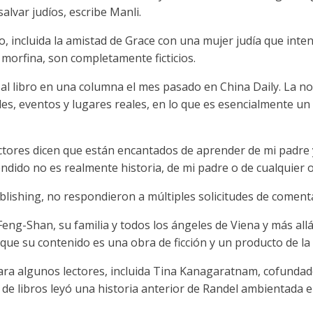
lvar judíos, escribe Manli.
ro, incluida la amistad de Grace con una mujer judía que inte
a morfina, son completamente ficticios.
l libro en una columna el mes pasado en China Daily. La nov
es, eventos y lugares reales, en lo que es esencialmente u
lectores dicen que están encantados de aprender de mi padre y
dido no es realmente historia, de mi padre o de cualquier o
lishing, no respondieron a múltiples solicitudes de coment
eng-Shan, su familia y todos los ángeles de Viena y más allá"
que su contenido es una obra de ficción y un producto de la
para algunos lectores, incluida Tina Kanagaratnam, cofunda
 de libros leyó una historia anterior de Randel ambientada 