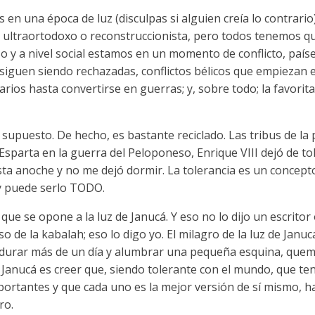
en una época de luz (disculpas si alguien creía lo contrario)
o, ultraortodoxo o reconstruccionista, pero todos tenemos q
oso y a nivel social estamos en un momento de conflicto, paí
siguen siendo rechazadas, conflictos bélicos que empiezan 
os hasta convertirse en guerras; y, sobre todo; la favorita 
upuesto. De hecho, es bastante reciclado. Las tribus de la 
 Esparta en la guerra del Peloponeso, Enrique VIII dejó de to
esta anoche y no me dejó dormir. La tolerancia es un concepto
y puede serlo TODO.
 que se opone a la luz de Janucá. Y eso no lo dijo un escrito
so de la kabalah; eso lo digo yo. El milagro de la luz de Jan
é durar más de un día y alumbrar una pequeña esquina, qu
Janucá es creer que, siendo tolerante con el mundo, que ten
ortantes y que cada uno es la mejor versión de sí mismo, 
ro.