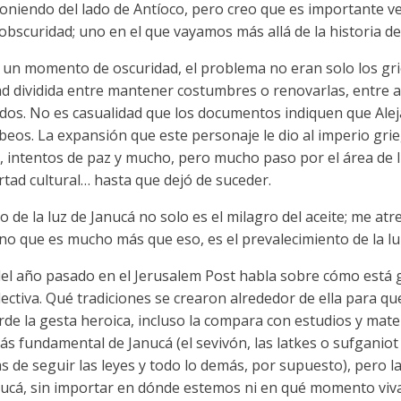
oniendo del lado de Antíoco, pero creo que es importante v
 obscuridad; uno en el que vayamos más allá de la historia del
 un momento de oscuridad, el problema no eran solo los grie
 dividida entre mantener costumbres o renovarlas, entre a
dos. No es casualidad que los documentos indiquen que Ale
beos. La expansión que este personaje le dio al imperio grie
, intentos de paz y mucho, pero mucho paso por el área de Is
tad cultural… hasta que dejó de suceder.
o de la luz de Janucá no solo es el milagro del aceite; me atre
no que es mucho más que eso, es el prevalecimiento de la lu
 del año pasado en el Jerusalem Post habla sobre cómo está 
tiva. Qué tradiciones se crearon alrededor de ella para que,
de la gesta heroica, incluso la compara con estudios y mater
s fundamental de Janucá (el sevivón, las latkes o sufganiot 
de seguir las leyes y todo lo demás, por supuesto), pero la
nucá, sin importar en dónde estemos ni en qué momento viv