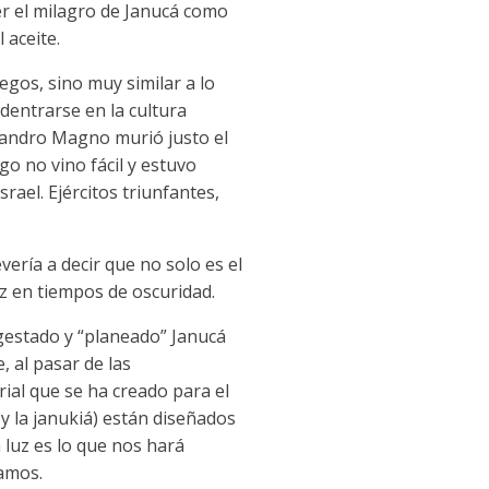
er el milagro de Janucá como
 aceite.
gos, sino muy similar a lo
dentrarse en la cultura
jandro Magno murió justo el
go no vino fácil y estuvo
rael. Ejércitos triunfantes,
vería a decir que no solo es el
z en tiempos de oscuridad.
gestado y “planeado” Janucá
 al pasar de las
ial que se ha creado para el
y la janukiá) están diseñados
 luz es lo que nos hará
amos.