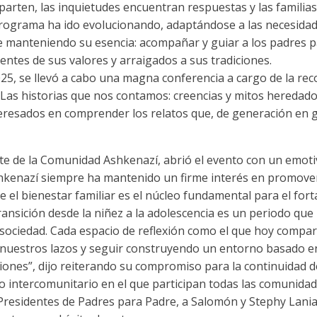
parten, las inquietudes encuentran respuestas y las familia
 programa ha ido evolucionando, adaptándose a las necesidad
e manteniendo su esencia: acompañar y guiar a los padres p
ntes de sus valores y arraigados a sus tradiciones.
025, se llevó a cabo una magna conferencia a cargo de la re
 “Las historias que nos contamos: creencias y mitos heredad
eresados en comprender los relatos que, de generación en 
dente de la Comunidad Ashkenazí, abrió el evento con un emo
hkenazí siempre ha mantenido un firme interés en promover
 el bienestar familiar es el núcleo fundamental para el for
nsición desde la niñez a la adolescencia es un periodo que 
sociedad. Cada espacio de reflexión como el que hoy compa
 nuestros lazos y seguir construyendo un entorno basado en 
ciones”, dijo reiterando su compromiso para la continuidad 
io intercomunitario en el que participan todas las comunida
Presidentes de Padres para Padre, a Salomón y Stephy Lania