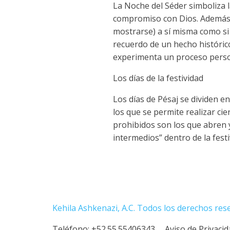
La Noche del Séder simboliza la 
compromiso con Dios. Además,
mostrarse) a sí misma como si 
recuerdo de un hecho históric
experimenta un proceso person
Los días de la festividad
Los días de Pésaj se dividen e
los que se permite realizar cier
prohibidos son los que abren y
intermedios” dentro de la festi
Kehila Ashkenazi, A.C. Todos los derechos res
Teléfono:
+52.55.55406343
Aviso de Privaci