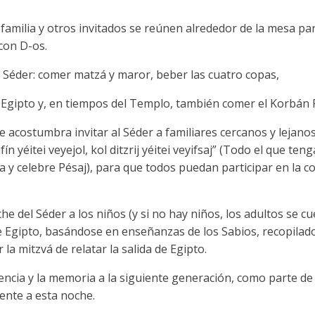
a familia y otros invitados se reúnen alrededor de la mesa p
 con D-os.
Séder: comer matzá y maror, beber las cuatro copas,
e Egipto y, en tiempos del Templo, también comer el Korbán Pés
e acostumbra invitar al Séder a familiares cercanos y lejano
fín yéitei veyejol, kol ditzrij yéitei veyifsaj” (Todo el que 
a y celebre Pésaj), para que todos puedan participar en la c
e del Séder a los niños (y si no hay niños, los adultos se cu
de Egipto, basándose en enseñanzas de los Sabios, recopilad
la mitzvá de relatar la salida de Egipto.
erencia y la memoria a la siguiente generación, como parte de
mente a esta noche.