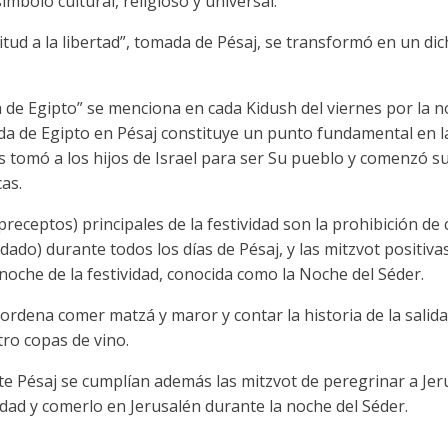
ímbolo cultural, religioso y universal.
avitud a la libertad”, tomada de Pésaj, se transformó en un 
da de Egipto” se menciona en cada Kidush del viernes por la n
lida de Egipto en Pésaj constituye un punto fundamental en la
 tomó a los hijos de Israel para ser Su pueblo y comenzó su
cas.
eceptos) principales de la festividad son la prohibición de
dado) durante todos los días de Pésaj, y las mitzvot positiva
 noche de la festividad, conocida como la Noche del Séder.
 ordena comer matzá y maror y contar la historia de la sali
ro copas de vino.
te Pésaj se cumplían además las mitzvot de peregrinar a Jer
vidad y comerlo en Jerusalén durante la noche del Séder.