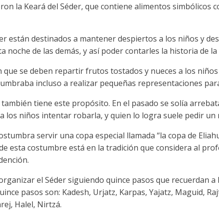
ieron la Keará del Séder, que contiene alimentos simbólicos 
er están destinados a mantener despiertos a los niños y des
 noche de las demás, y así poder contarles la historia de la 
n que se deben repartir frutos tostados y nueces a los niño
mbraba incluso a realizar pequeñas representaciones para 
también tiene este propósito. En el pasado se solía arrebat
 a los niños intentar robarla, y quien lo logra suele pedir un
umbra servir una copa especial llamada “la copa de Eliahu” 
e esta costumbre está en la tradición que considera al prof
edención.
organizar el Séder siguiendo quince pasos que recuerdan a 
ince pasos son: Kadesh, Urjatz, Karpas, Yajatz, Maguid, Raj
ej, Halel, Nirtzá.