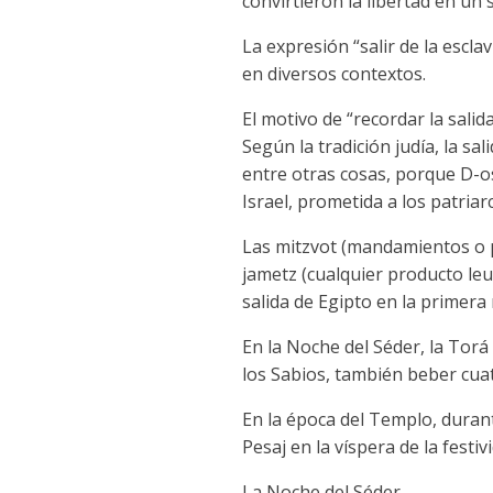
convirtieron la libertad en un s
La expresión “salir de la escl
en diversos contextos.
El motivo de “recordar la sali
Según la tradición judía, la sa
entre otras cosas, porque D-os
Israel, prometida a los patriar
Las mitzvot (mandamientos o pr
jametz (cualquier producto leu
salida de Egipto en la primera
En la Noche del Séder, la Torá
los Sabios, también beber cuat
En la época del Templo, duran
Pesaj en la víspera de la festi
La Noche del Séder