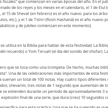
iscales" que comienzan en varias épocas del año. En el juda
einado de los reyes y los meses en el calendario, el 1 de Elul
, el 15 de Shevat (en febrero) es el año nuevo. para los ár
tos, etc.), y el 1 de Tishri (Rosh Hashaná) es el año nuev
abáticos y de jubileo comienzan en este momento).
utiliza en la Biblia para hablar de esta festividad. La Biblia 
el recuerdo) o Yom Teruah (el día del sonido del shofar). La 
nero que se toca como una trompeta. De hecho, muchas bibli
a". Una de las celebraciones más importantes de esta festi
a suenan un total de 100 notas. Hay cuatro tipos diferentes 
dos; shevarim, tres notas de 1 segundo que aumentan de to
ue se extienden durante un período de aproximadamente 3 s
 la explosión final de una serie, que dura (creo) 10 segundos
específica para esta práctica. Una que se ha sugerido es que