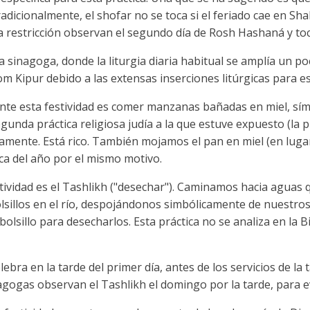
adicionalmente, el shofar no se toca si el feriado cae en Sh
a restricción observan el segundo día de Rosh Hashaná y toc
la sinagoga, donde la liturgia diaria habitual se amplía un p
m Kipur debido a las extensas inserciones litúrgicas para es
nte esta festividad es comer manzanas bañadas en miel, sí
egunda práctica religiosa judía a la que estuve expuesto (la 
amente. Está rico. También mojamos el pan en miel (en lugar 
ca del año por el mismo motivo.
stividad es el Tashlikh ("desechar"). Caminamos hacia aguas
olsillos en el río, despojándonos simbólicamente de nuestro
lsillo para desecharlos. Esta práctica no se analiza en la Bi
bra en la tarde del primer día, antes de los servicios de la 
ogas observan el Tashlikh el domingo por la tarde, para evi