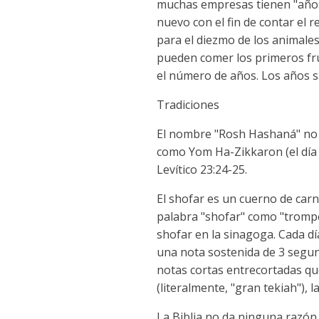
muchas empresas tienen "años f
nuevo con el fin de contar el r
para el diezmo de los animales
pueden comer los primeros fru
el número de años. Los años s
Tradiciones
El nombre "Rosh Hashaná" no se 
como Yom Ha-Zikkaron (el día d
Levítico 23:24-25.
El shofar es un cuerno de car
palabra "shofar" como "trompet
shofar en la sinagoga. Cada dí
una nota sostenida de 3 segun
notas cortas entrecortadas q
(literalmente, "gran tekiah"),
La Biblia no da ninguna razón 