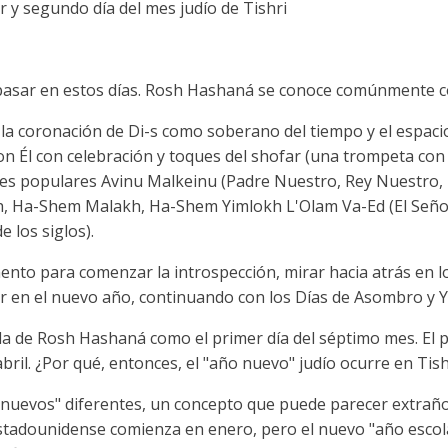
 y segundo día del mes judío de Tishri
epasar en estos días. Rosh Hashaná se conoce comúnmente c
a coronación de Di-s como soberano del tiempo y el espaci
n Él con celebración y toques del shofar (una trompeta con
nes populares Avinu Malkeinu (Padre Nuestro, Rey Nuestro,
, Ha-Shem Malakh, Ha-Shem Yimlokh L'Olam Va-Ed (El Señor 
e los siglos).
nto para comenzar la introspección, mirar hacia atrás en l
zar en el nuevo año, continuando con los Días de Asombro y 
la de Rosh Hashaná como el primer día del séptimo mes. El p
bril. ¿Por qué, entonces, el "año nuevo" judío ocurre en Tish
 nuevos" diferentes, un concepto que puede parecer extraño 
stadounidense comienza en enero, pero el nuevo "año escol