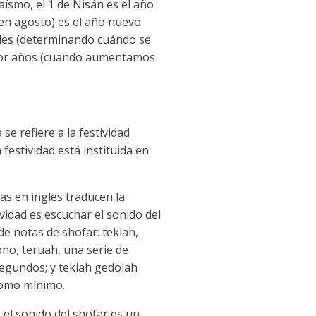
ísmo, el 1 de Nisán es el año
 (en agosto) es el año nuevo
boles (determinando cuándo se
o por años (cuando aumentamos
se refiere a la festividad
festividad está instituida en
as en inglés traducen la
vidad es escuchar el sonido del
de notas de shofar: tekiah,
no, teruah, una serie de
egundos; y tekiah gedolah
 como mínimo.
 el sonido del shofar es un