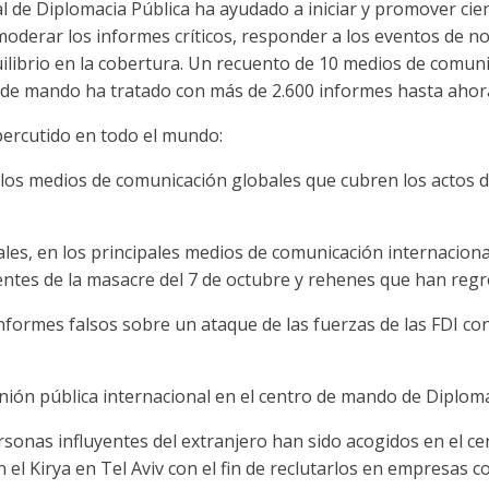
l de Diplomacia Pública ha ayudado a iniciar y promover cie
, moderar los informes críticos, responder a los eventos de no
ilibrio en la cobertura. Un recuento de 10 medios de comuni
 de mando ha tratado con más de 2.600 informes hasta ahor
percutido en todo el mundo:
 los medios de comunicación globales que cubren los actos d
les, en los principales medios de comunicación internacional
entes de la masacre del 7 de octubre y rehenes que han reg
nformes falsos sobre un ataque de las fuerzas de las FDI co
nión pública internacional en el centro de mando de Diploma
rsonas influyentes del extranjero han sido acogidos en el c
 el Kirya en Tel Aviv con el fin de reclutarlos en empresas 