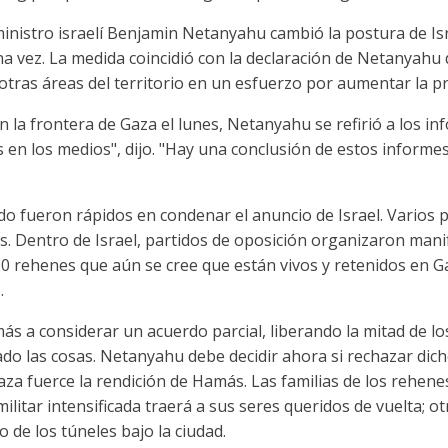
nistro israelí Benjamin Netanyahu cambió la postura de Isra
a vez. La medida coincidió con la declaración de Netanyahu d
otras áreas del territorio en un esfuerzo por aumentar la p
 la frontera de Gaza el lunes, Netanyahu se refirió a los inf
 en los medios", dijo. "Hay una conclusión de estos informe
o fueron rápidos en condenar el anuncio de Israel. Varios 
os. Dentro de Israel, partidos de oposición organizaron mani
 20 rehenes que aún se cree que están vivos y retenidos en 
.
ás a considerar un acuerdo parcial, liberando la mitad de l
ado las cosas. Netanyahu debe decidir ahora si rechazar dic
aza fuerce la rendición de Hamás. Las familias de los rehene
ilitar intensificada traerá a sus seres queridos de vuelta; 
 de los túneles bajo la ciudad.