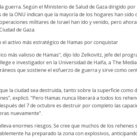
a guerra. Según el Ministerio de Salud de Gaza dirigido por
s de la ONU indican que la mayoría de los hogares han sido 
peraciones militares de Israel han ido y venido, pero ahora
 Ciudad de Gaza.
o el activo más estratégico de Hamas por conquistar
égico más valioso de Hamas", dijo Ido Zelkovitz, jefe del pro
ollege e investigador en la Universidad de Haifa, a The Medi
ráneos que sostiene el esfuerzo de guerra y sirve como cent
ue la ciudad sea destruida, tanto sobre la superficie como 
nes", explicó. "Pero Hamas nunca liberará a todos los rehene
 después del 7 de octubre es destruir por completo las capa
teras nuevamente".
nlleva enormes riesgos. Se cree que muchos de los rehenes 
ablemente ha preparado la zona con explosivos, anticipando 