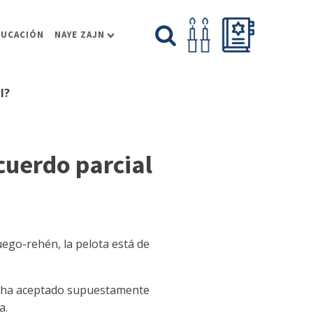
DUCACIÓN
NAYE ZAJN
l?
cuerdo parcial
ego-rehén, la pelota está de
as ha aceptado supuestamente
a.