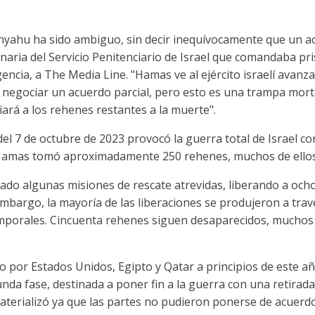
anyahu ha sido ambiguo, sin decir inequívocamente que un ac
ionaria del Servicio Penitenciario de Israel que comandaba p
gencia, a The Media Line. "Hamas ve al ejército israelí avanz
negociar un acuerdo parcial, pero esto es una trampa mortal
ará a los rehenes restantes a la muerte".
el 7 de octubre de 2023 provocó la guerra total de Israel c
 Hamas tomó aproximadamente 250 rehenes, muchos de ellos 
zado algunas misiones de rescate atrevidas, liberando a och
mbargo, la mayoría de las liberaciones se produjeron a tra
emporales. Cincuenta rehenes siguen desaparecidos, muchos
do por Estados Unidos, Egipto y Qatar a principios de este 
nda fase, destinada a poner fin a la guerra con una retirada i
aterializó ya que las partes no pudieron ponerse de acuerdo