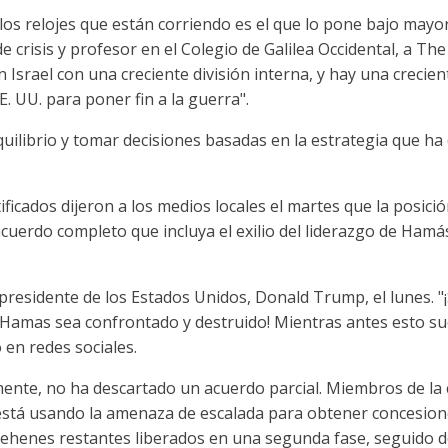
e los relojes que están corriendo es el que lo pone bajo mayor
e crisis y profesor en el Colegio de Galilea Occidental, a Th
n Israel con una creciente división interna, y hay una crecie
 UU. para poner fin a la guerra".
equilibrio y tomar decisiones basadas en la estrategia que ha
ificados dijeron a los medios locales el martes que la posici
uerdo completo que incluya el exilio del liderazgo de Hamá
presidente de los Estados Unidos, Donald Trump, el lunes. "
Hamas sea confrontado y destruido! Mientras antes esto su
ó en redes sociales.
nte, no ha descartado un acuerdo parcial. Miembros de la c
está usando la amenaza de escalada para obtener concesion
 rehenes restantes liberados en una segunda fase, seguido d