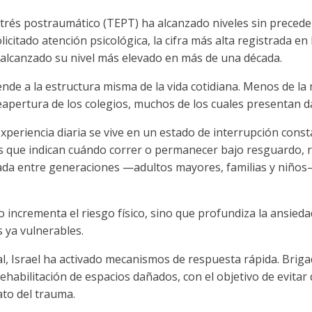
trés postraumático (TEPT) ha alcanzado niveles sin preceden
icitado atención psicológica, la cifra más alta registrada en 
n alcanzado su nivel más elevado en más de una década.
iende a la estructura misma de la vida cotidiana. Menos de la
reapertura de los colegios, muchos de los cuales presentan d
experiencia diaria se vive en un estado de interrupción const
les que indican cuándo correr o permanecer bajo resguardo, 
rzada entre generaciones —adultos mayores, familias y niños
o incrementa el riesgo físico, sino que profundiza la ansieda
 ya vulnerables.
al, Israel ha activado mecanismos de respuesta rápida. Brig
rehabilitación de espacios dañados, con el objetivo de evit
ato del trauma.