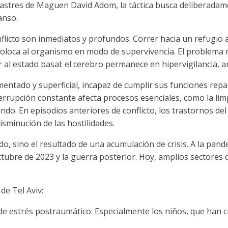
astres de Maguen David Adom, la táctica busca deliberadam
anso.
onflicto son inmediatos y profundos. Correr hacia un refugio 
 coloca al organismo en modo de supervivencia. El problema n
r al estado basal: el cerebro permanece en hipervigilancia, a
entado y superficial, incapaz de cumplir sus funciones repa
errupción constante afecta procesos esenciales, como la lim
do. En episodios anteriores de conflicto, los trastornos de
isminución de las hostilidades.
ado, sino el resultado de una acumulación de crisis. A la pa
octubre de 2023 y la guerra posterior. Hoy, amplios sectores 
de Tel Aviv:
 estrés postraumático. Especialmente los niños, que han cr