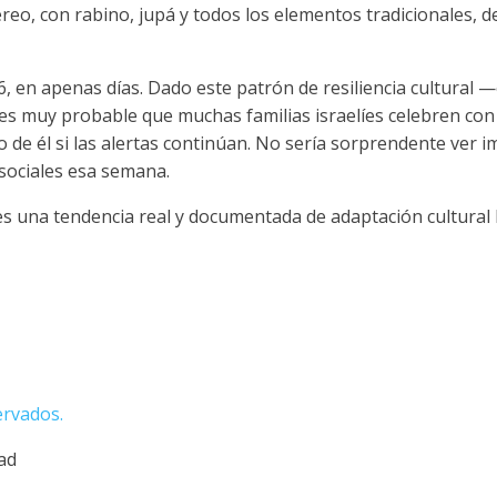
eo, con rabino, jupá y todos los elementos tradicionales, de
026, en apenas días. Dado este patrón de resiliencia cultural —
 es muy probable que muchas familias israelíes celebren con
 de él si las alertas continúan. No sería sorprendente ver 
sociales esa semana.
a tendencia real y documentada de adaptación cultural bajo presión 
ervados.
dad