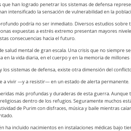
es que han logrado penetrar los sistemas de defensa repres
 han intensificado la sensación de vulnerabilidad en la poblac
rofundo podría no ser inmediato. Diversos estudios sobre 
rsonas expuestas a estrés extremo presentan mayores nivel
stas consecuencias hacia el futuro.
 de salud mental de gran escala. Una crisis que no siempre s
a en la vida diaria, en el cuerpo y en la memoria de millones
y los sistemas de defensa, existe otra dimensión del conflicto
e a vivir —y a resistir— en un estado de alerta permanente.
 heridas más profundas y duraderas de esta guerra. Aunque 
es religiosas dentro de los refugios. Seguramente muchos es
tividad de Purim con disfraces, música y baile mientras caían
ntado.
n ha incluido nacimientos en instalaciones médicas bajo ti